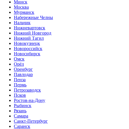
Минск
Москва
Мурманск
Набережные Челны
Нальчик
Нижневартовск
Нижний Новгород
Нижний Тагил
Новокузнецк
Новороссийск
Новосибирск
Омск
Орёл
Оренбург
Павлодар
Пенза
Пермь
Петрозаводск
Псков
Ростов-на-Дону
Рыбинск
Рязань
Самара
Санкт-Петербург
Саранск