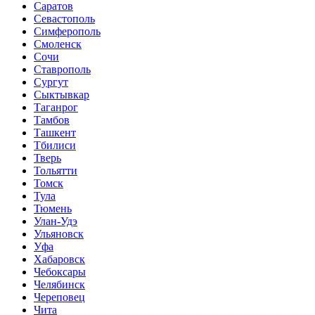
Саратов
Севастополь
Симферополь
Смоленск
Сочи
Ставрополь
Сургут
Сыктывкар
Таганрог
Тамбов
Ташкент
Тбилиси
Тверь
Тольятти
Томск
Тула
Тюмень
Улан-Удэ
Ульяновск
Уфа
Хабаровск
Чебоксары
Челябинск
Череповец
Чита