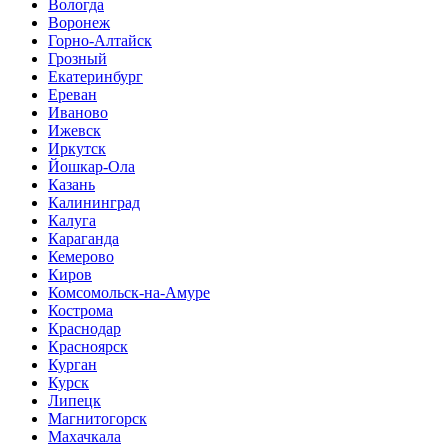
Вологда
Воронеж
Горно-Алтайск
Грозный
Екатеринбург
Ереван
Иваново
Ижевск
Иркутск
Йошкар-Ола
Казань
Калининград
Калуга
Караганда
Кемерово
Киров
Комсомольск-на-Амуре
Кострома
Краснодар
Красноярск
Курган
Курск
Липецк
Магнитогорск
Махачкала