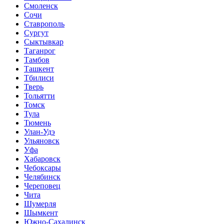
Смоленск
Сочи
Ставрополь
Сургут
Сыктывкар
Таганрог
Тамбов
Ташкент
Тбилиси
Тверь
Тольятти
Томск
Тула
Тюмень
Улан-Удэ
Ульяновск
Уфа
Хабаровск
Чебоксары
Челябинск
Череповец
Чита
Шумерля
Шымкент
Южно-Сахалинск