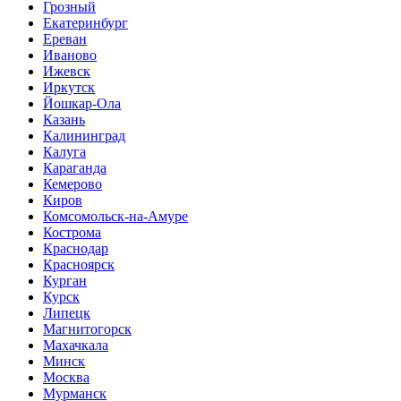
Грозный
Екатеринбург
Ереван
Иваново
Ижевск
Иркутск
Йошкар-Ола
Казань
Калининград
Калуга
Караганда
Кемерово
Киров
Комсомольск-на-Амуре
Кострома
Краснодар
Красноярск
Курган
Курск
Липецк
Магнитогорск
Махачкала
Минск
Москва
Мурманск