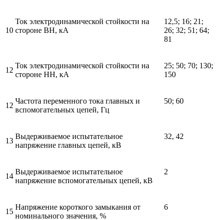
Ток электродинамической стойкости на
12,5; 16; 21;
10
стороне ВН, кА
26; 32; 51; 64;
81
Ток электродинамической стойкости на
25; 50; 70; 130;
12
стороне НН, кА
150
Частота переменного тока главных и
50; 60
12
вспомогательных цепей, Гц
Выдерживаемое испытательное
32, 42
13
напряжение главных цепей, кВ
Выдерживаемое испытательное
2
14
напряжение вспомогательных цепей, кВ
Напряжение короткого замыкания от
6
15
номинального значения, %