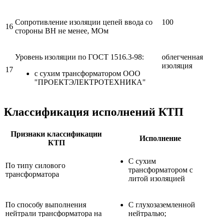
Сопротивление изоляции цепей ввода со
100
16
стороны ВН не менее, МОм
Уровень изоляции по ГОСТ 1516.3-98:
облегченная
изоляция
17
с сухим трансформатором ООО
"ПРОЕКТЭЛЕКТРОТЕХНИКА"
Классификация исполнений КТП
Признаки классификации
Исполнение
КТП
С сухим
По типу силового
трансформатором с
трансформатора
литой изоляцией
По способу выполнения
C глухозаземленной
нейтрали трансформатора на
нейтралью;