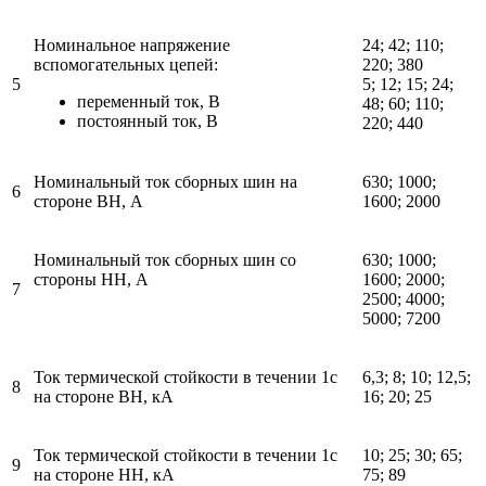
Номинальное напряжение
24; 42; 110;
вспомогательных цепей:
220; 380
5
5; 12; 15; 24;
переменный ток, В
48; 60; 110;
постоянный ток, В
220; 440
Номинальный ток сборных шин на
630; 1000;
6
стороне ВН, А
1600; 2000
Номинальный ток сборных шин со
630; 1000;
стороны НН, А
1600; 2000;
7
2500; 4000;
5000; 7200
Ток термической стойкости в течении 1с
6,3; 8; 10; 12,5;
8
на стороне ВН, кА
16; 20; 25
Ток термической стойкости в течении 1с
10; 25; 30; 65;
9
на стороне НН, кА
75; 89