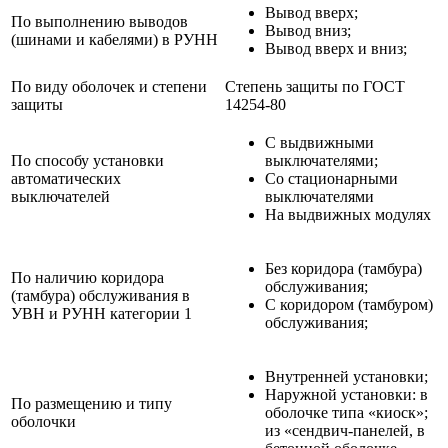
Вывод вверх;
По выполнению выводов
Вывод вниз;
(шинами и кабелями) в РУНН
Вывод вверх и вниз;
По виду оболочек и степени
Степень защиты по ГОСТ
защиты
14254-80
С выдвижными
По способу установки
выключателями;
автоматических
Со стационарными
выключателей
выключателями
На выдвижных модулях
Без коридора (тамбура)
По наличию коридора
обслуживания;
(тамбура) обслуживания в
С коридором (тамбуром)
УВН и РУНН категории 1
обслуживания;
Внутренней установки;
Наружной установки: в
По размещению и типу
оболочке типа «киоск»;
оболочки
из «сендвич-панелей, в