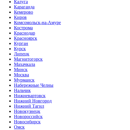
Калуга
Караганда
Кемерово
Киров
Комсомольск-на-Амуре
Кострома
Краснодар
Красноярск
Курган
Курск
Липецк
Магнитогорск
Махачкала
Минск
Москва
Мурманск
Набережные Челны
Нальчик
Нижневартовск
Нижний Новгород
Нижний Тагил
Новокузнецк
Новороссийск
Новосибирск
Омск