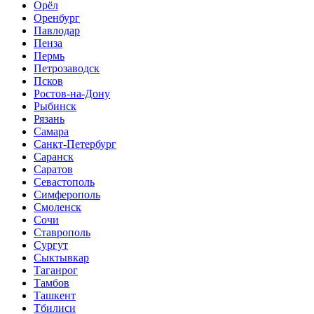
Орёл
Оренбург
Павлодар
Пенза
Пермь
Петрозаводск
Псков
Ростов-на-Дону
Рыбинск
Рязань
Самара
Санкт-Петербург
Саранск
Саратов
Севастополь
Симферополь
Смоленск
Сочи
Ставрополь
Сургут
Сыктывкар
Таганрог
Тамбов
Ташкент
Тбилиси