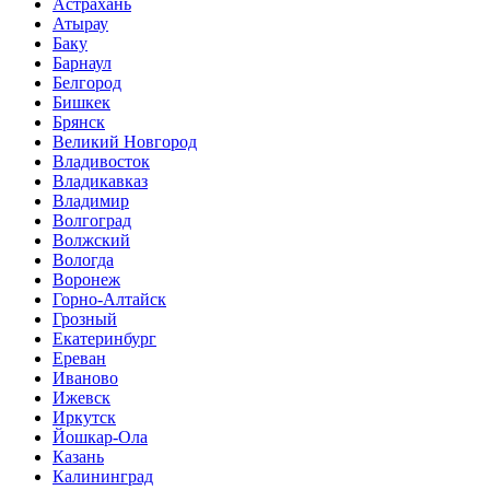
Астрахань
Атырау
Баку
Барнаул
Белгород
Бишкек
Брянск
Великий Новгород
Владивосток
Владикавказ
Владимир
Волгоград
Волжский
Вологда
Воронеж
Горно-Алтайск
Грозный
Екатеринбург
Ереван
Иваново
Ижевск
Иркутск
Йошкар-Ола
Казань
Калининград