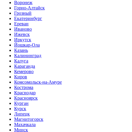
Воронеж
Горно-Алтайск
Грозный
Екатеринбург
Ереван
Иваново
Ижевск
Иркутск
Йошкар-Ола
Казань
Калининград
Калуга
Караганда
Кемерово
Киров
Комсомольск-на-Амуре
Кострома
Краснодар
Красноярск
Курган
Курск
Липецк
Магнитогорск
Махачкала
Минск