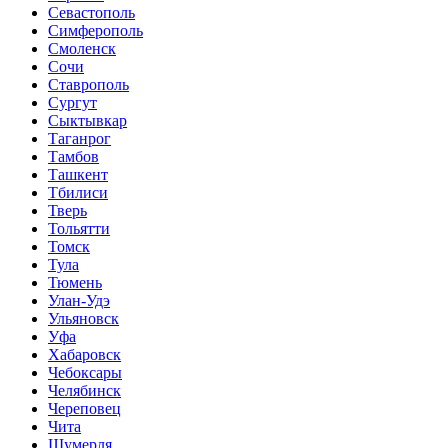
Севастополь
Симферополь
Смоленск
Сочи
Ставрополь
Сургут
Сыктывкар
Таганрог
Тамбов
Ташкент
Тбилиси
Тверь
Тольятти
Томск
Тула
Тюмень
Улан-Удэ
Ульяновск
Уфа
Хабаровск
Чебоксары
Челябинск
Череповец
Чита
Шумерля