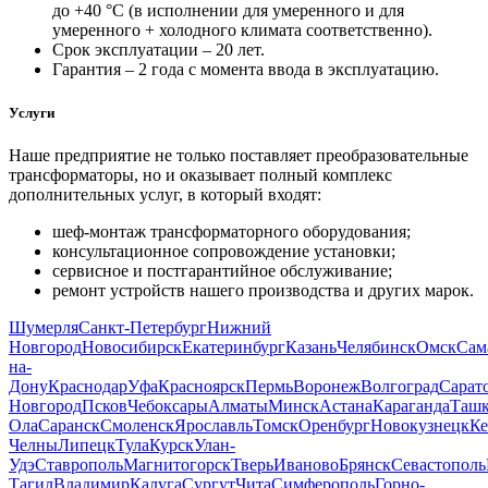
до +40 °С (в исполнении для умеренного и для
умеренного + холодного климата соответственно).
Срок эксплуатации – 20 лет.
Гарантия – 2 года с момента ввода в эксплуатацию.
Услуги
Наше предприятие не только поставляет преобразовательные
трансформаторы, но и оказывает полный комплекс
дополнительных услуг, в который входят:
шеф-монтаж трансформаторного оборудования;
консультационное сопровождение установки;
сервисное и постгарантийное обслуживание;
ремонт устройств нашего производства и других марок.
Шумерля
Санкт-Петербург
Нижний
Новгород
Новосибирск
Екатеринбург
Казань
Челябинск
Омск
Сам
на-
Дону
Краснодар
Уфа
Красноярск
Пермь
Воронеж
Волгоград
Сарат
Новгород
Псков
Чебоксары
Алматы
Минск
Астана
Караганда
Ташк
Ола
Саранск
Смоленск
Ярославль
Томск
Оренбург
Новокузнецк
Ке
Челны
Липецк
Тула
Курск
Улан-
Удэ
Ставрополь
Магнитогорск
Тверь
Иваново
Брянск
Севастополь
Тагил
Владимир
Калуга
Сургут
Чита
Симферополь
Горно-