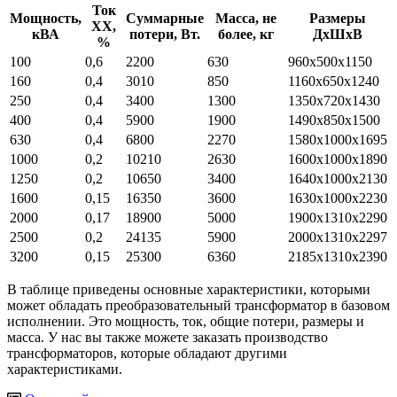
Ток
Мощность,
Суммарные
Масса, не
Размеры
ХХ,
кВА
потери, Вт.
более, кг
ДхШхВ
%
100
0,6
2200
630
960х500х1150
160
0,4
3010
850
1160х650х1240
250
0,4
3400
1300
1350х720х1430
400
0,4
5900
1900
1490х850х1500
630
0,4
6800
2270
1580х1000х1695
1000
0,2
10210
2630
1600х1000х1890
1250
0,2
10650
3400
1640х1000х2130
1600
0,15
16350
3600
1630х1000х2230
2000
0,17
18900
5000
1900х1310х2290
2500
0,2
24135
5900
2000х1310х2297
3200
0,15
25300
6360
2185х1310х2390
В таблице приведены основные характеристики, которыми
может обладать преобразовательный трансформатор в базовом
исполнении. Это мощность, ток, общие потери, размеры и
масса. У нас вы также можете заказать производство
трансформаторов, которые обладают другими
характеристиками.