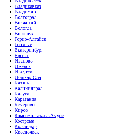
Владивосток
Владикавказ
Владимир
Волгоград
Волжский
Вологда
Воронеж
Горно-Алтайск
Грозный
Екатеринбург
Ереван
Иваново
Ижевск
Иркутск
Йошкар-Ола
Казань
Калининград
Калуга
Караганда
Кемерово
Киров
Комсомольск-на-Амуре
Кострома
Краснодар
Красноярск